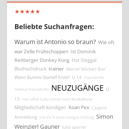
★★★★★
Beliebte Suchanfragen:
Warum ist Antonio so braun?
Wie oft
war Zelle Frühschoppen
Ist Dominik
Reitberger Donkey Kong
Hat Steggal
trainer
Bluthochdruck
Marcel Stöckerl Bier
Wann Bummi Startelf Erste?
U 14
Freundorfer
NEUZUGÄNGE
U
Helmut Freundorfer
13
Hat Lefter Cuku immer noch Muskelkater
Koan Pex
Mitgliedschaft kündigen
C Jugend
Simon
Anmeldung
Hat Flo R einen riesigen Schlong
Weinzierl Gauner
Julia sporrer