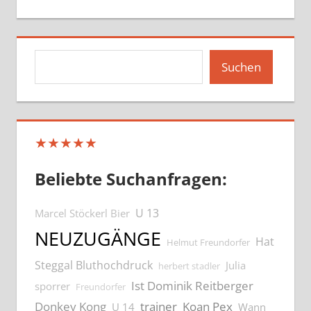
Suchen
Suchen
★★★★★
Beliebte Suchanfragen:
U 13
Marcel Stöckerl Bier
NEUZUGÄNGE
Hat
Helmut Freundorfer
Steggal Bluthochdruck
Julia
herbert stadler
Ist Dominik Reitberger
sporrer
Freundorfer
Donkey Kong
trainer
Koan Pex
U 14
Wann