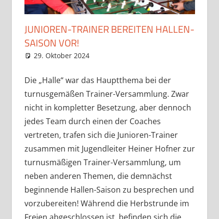
JUNIOREN-TRAINER BEREITEN HALLEN-
SAISON VOR!
29. Oktober 2024
Eugen
News
,
Uncategorized
Die „Halle“ war das Hauptthema bei der
turnusgemäßen Trainer-Versammlung. Zwar
nicht in kompletter Besetzung, aber dennoch
jedes Team durch einen der Coaches
vertreten, trafen sich die Junioren-Trainer
zusammen mit Jugendleiter Heiner Hofner zur
turnusmäßigen Trainer-Versammlung, um
neben anderen Themen, die demnächst
beginnende Hallen-Saison zu besprechen und
vorzubereiten! Während die Herbstrunde im
Freien abgeschlossen ist, befinden sich die