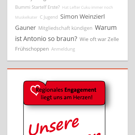
Bummi Startelf Erste?
Hat Lefter Cuku immer noch
Simon Weinzierl
C Jugend
Muskelkater
Warum
Gauner
Mitgliedschaft kündigen
ist Antonio so braun?
Wie oft war Zelle
Frühschoppen
Anmeldung