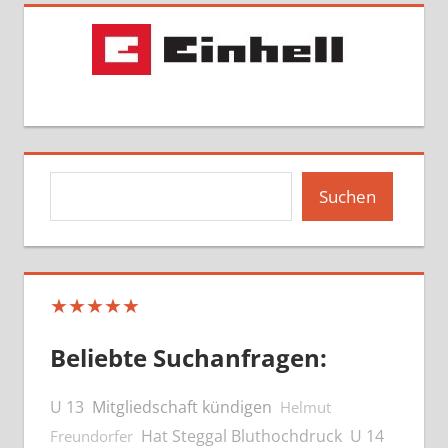
Suchen
Suchen
★★★★★
Beliebte Suchanfragen:
U 13
Mitgliedschaft kündigen
Helmut
Hat Steggal Bluthochdruck
U 14
Freundorfer