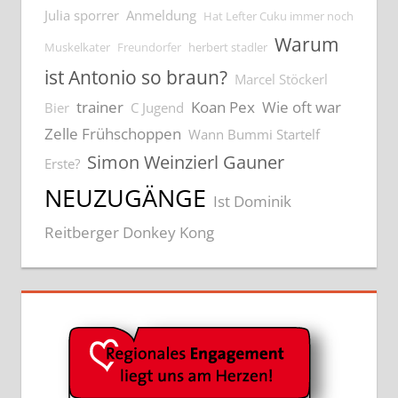
Julia sporrer
Anmeldung
Hat Lefter Cuku immer noch
Warum
Muskelkater
Freundorfer
herbert stadler
ist Antonio so braun?
Marcel Stöckerl
trainer
Koan Pex
Wie oft war
Bier
C Jugend
Zelle Frühschoppen
Wann Bummi Startelf
Simon Weinzierl Gauner
Erste?
NEUZUGÄNGE
Ist Dominik
Reitberger Donkey Kong