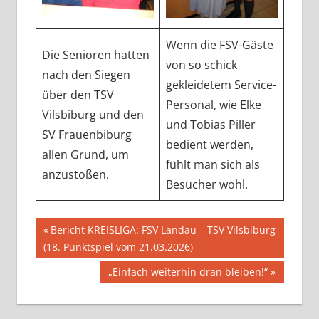
Wenn die FSV-Gäste
Die Senioren hatten
von so schick
nach den Siegen
gekleidetem Service-
über den TSV
Personal, wie Elke
Vilsbiburg und den
und Tobias Piller
SV Frauenbiburg
bedient werden,
allen Grund, um
fühlt man sich als
anzustoßen.
Besucher wohl.
Beitragsnavigation
Vorheriger
Bericht KREISLIGA: FSV Landau – TSV Vilsbiburg
Beitrag:
(18. Punktspiel vom 21.03.2026)
Nächster
„Einfach weiterhin dran bleiben!“
Beitrag: