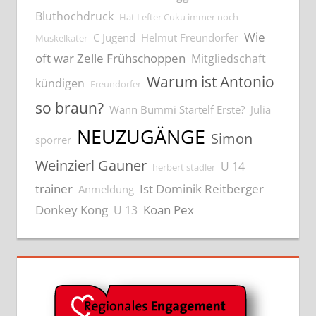
Bluthochdruck
Hat Lefter Cuku immer noch
Wie
C Jugend
Helmut Freundorfer
Muskelkater
oft war Zelle Frühschoppen
Mitgliedschaft
Warum ist Antonio
kündigen
Freundorfer
so braun?
Wann Bummi Startelf Erste?
Julia
NEUZUGÄNGE
Simon
sporrer
Weinzierl Gauner
U 14
herbert stadler
trainer
Ist Dominik Reitberger
Anmeldung
Donkey Kong
Koan Pex
U 13