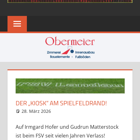
DER „KIOSK“ AM SPIELFELDRAND!
28. März 2026
Eugen
Berichte-Jugend
,
News
Auf Irmgard Hofer und Gudrun Matterstock
ist beim FSV seit vielen Jahren Verlass!