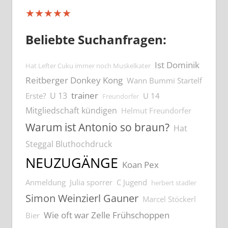
★★★★★
Beliebte Suchanfragen:
Ist Dominik
Hat Lefter Cuku immer noch Muskelkater
Reitberger Donkey Kong
Wann Bummi Startelf
trainer
U 13
Erste?
U 14
Freundorfer
Mitgliedschaft kündigen
Helmut Freundorfer
Warum ist Antonio so braun?
Hat
Steggal Bluthochdruck
NEUZUGÄNGE
Koan Pex
Anmeldung
Julia sporrer
C Jugend
herbert stadler
Simon Weinzierl Gauner
Marcel Stöckerl
Wie oft war Zelle Frühschoppen
Bier