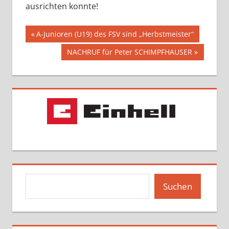
ausrichten konnte!
Beitragsnavigation
Vorheriger
A-Junioren (U19) des FSV sind „Herbstmeister“
Beitrag:
Nächster
NACHRUF für Peter SCHIMPFHAUSER
Beitrag:
Suchen
Suchen