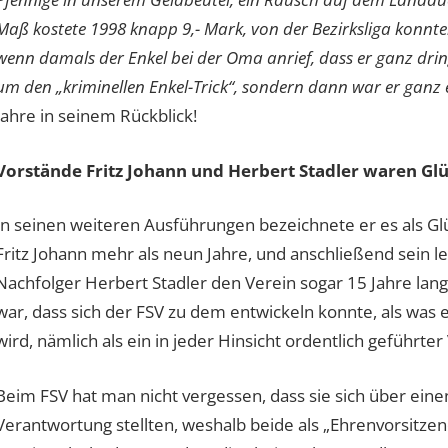
Maß kostete 1998 knapp 9,- Mark, von der Bezirksliga konnte
wenn damals der Enkel bei der Oma anrief, dass er ganz dri
um den „kriminellen Enkel-Trick“, sondern dann war er ganz
Jahre in seinem Rückblick!
Vorstände Fritz Johann und Herbert Stadler waren Glü
In seinen weiteren Ausführungen bezeichnete er es als Gl
Fritz Johann mehr als neun Jahre, und anschließend sein 
Nachfolger Herbert Stadler den Verein sogar 15 Jahre lang 
war, dass sich der FSV zu dem entwickeln konnte, als was 
wird, nämlich als ein in jeder Hinsicht ordentlich geführte
Beim FSV hat man nicht vergessen, dass sie sich über ein
Verantwortung stellten, weshalb beide als „Ehrenvorsitze