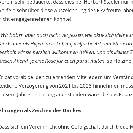
Verein sehr bedauerte, dass dies bei Herbert Stadler nur 
Vorfeld sehr über diese Auszeichnung des FSV freute, abe
nicht entgegennehmen konnte!
„
Wir haben aber auch nicht vergessen, wie aktiv sich viele e
Kiosk oder als Hilfen im Lokal, auf vielfache Art und Weise an
weshalb wir sie herzlich willkommen heißen, und als kleine
diesen Abend, je eine Rose für euch parat halten,
so Holzmei
Er bat vorab bei den zu ehrenden Mitgliedern um Verständ
zeitliche Verzögerung von 2021 bis 2023 hinnehmen musste
diesem Jahr eine Ehrung angestanden wäre, die aus Kapa
Ehrungen als Zeichen des Dankes
.
Dass sich ein Verein nicht ohne Gefolgschaft durch treue 