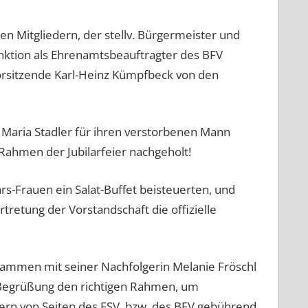
 Mitgliedern, der stellv. Bürgermeister und
nktion als Ehrenamtsbeauftragter des BFV
orsitzende Karl-Heinz Kümpfbeck von den
Maria Stadler für ihren verstorbenen Mann
ahmen der Jubilarfeier nachgeholt!
Frauen ein Salat-Buffet beisteuerten, und
tretung der Vorstandschaft die offizielle
sammen mit seiner Nachfolgerin Melanie Fröschl
er Begrüßung den richtigen Rahmen, um
rn von Seiten des FSV, bzw. des BFV gebührend