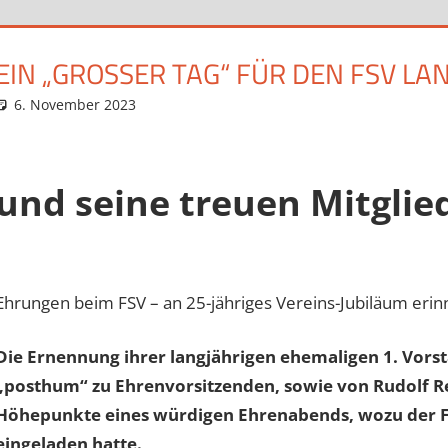
EIN „GROSSER TAG“ FÜR DEN FSV LAN
6. November 2023
Eugen
News
und seine treuen Mitglie
Ehrungen beim FSV – an 25-jähriges Vereins-Jubiläum erinn
Die Ernennung ihrer langjährigen ehemaligen 1. Vors
„
posthum“
zu Ehrenvorsitzenden, sowie von Rudolf 
Höhepunkte eines würd
igen Ehrenabends, wozu der 
eingeladen hatte.