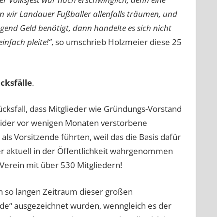
n wir Landauer Fußballer allenfalls träumen, u
nd
ngend Geld benötigt, dann
handelte es sich
nicht
 einfach
pleite
!“
, so umschrieb Holzmeier diese 25
cksfälle
.
ücksfall, dass Mitglieder wie Gründungs-Vorstand
leider vor wenigen Monaten verstorbene
als Vorsitzende führten, weil das die Basis dafür
er aktuell in der Öffentlichkeit wahrgenommen
r Verein mit über 530 Mitgliedern!
en so langen Zeitraum dieser großen
nde“ ausgezeichnet wurden, wenngleich es der