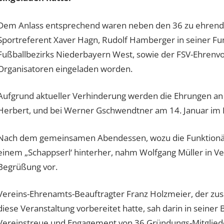
Dem Anlass entsprechend waren neben den 36 zu ehrenden
Sportreferent Xaver Hagn, Rudolf Hamberger in seiner Fu
Fußballbezirks Niederbayern West, sowie der FSV-Ehrenv
Organisatoren eingeladen worden.
Aufgrund aktueller Verhinderung werden die Ehrungen an 
Herbert, und bei Werner Gschwendtner am 14. Januar im R
Nach dem gemeinsamen Abendessen, wozu die Funktionärs-
einem „Schappserl‘ hinterher, nahm Wolfgang Müller in Ver
Begrüßung vor.
Vereins-Ehrenamts-Beauftragter Franz Holzmeier, der zu
diese Veranstaltung vorbereitet hatte, sah darin in sein
Vereinstreue und Engagement von 36 Gründungs-Mitgliede