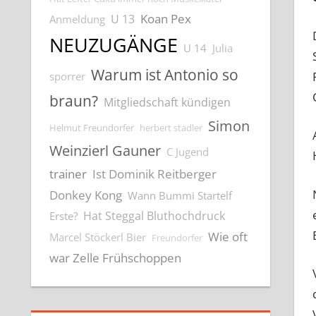
Koan Pex
U 13
Anmeldung
NEUZUGÄNGE
U 14
Julia
Warum ist Antonio so
sporrer
braun?
Mitgliedschaft kündigen
Simon
Helmut Freundorfer
herbert stadler
Weinzierl Gauner
C Jugend
trainer
Ist Dominik Reitberger
Donkey Kong
Wann Bummi Startelf
Hat Steggal Bluthochdruck
Erste?
Wie oft
Marcel Stöckerl Bier
Freundorfer
war Zelle Frühschoppen