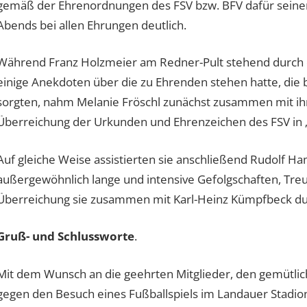
gemäß der Ehrenordnungen des FSV bzw. BFV dafür seinen
Abends bei allen Ehrungen deutlich.
Während Franz Holzmeier am Redner-Pult stehend durch 
einige Anekdoten über die zu Ehrenden stehen hatte, die
sorgten, nahm Melanie Fröschl zunächst zusammen mit ih
Überreichung der Urkunden und Ehrenzeichen des FSV in „S
Auf gleiche Weise assistierten sie anschließend Rudolf H
außergewöhnlich lange und intensive Gefolgschaften, Tre
Überreichung sie zusammen mit Karl-Heinz Kümpfbeck du
Gruß- und Schlussworte
.
Mit dem Wunsch an die geehrten Mitglieder, den gemütlic
gegen den Besuch eines Fußballspiels im Landauer Stadio