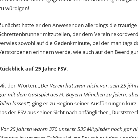
zu würdigen!
Zunächst hatte er den Anwesenden allerdings die traurige
Schrettenbrunner mitzuteilen, der dem Verein rekordverdä
verwies sowohl auf die Gedenkminute, bei der man tags d
Verstorbenen erinnern werde, wie auch auf den Beerdigu
Rückblick auf 25 Jahre FSV
.
Mit den Worten:
„Der Verein hat zwar nicht vor, sein 25-jäh
gar mit dem Gastspiel des FC Bayern München zu feiern, aber
fallen lassen!“,
ging er zu Beginn seiner Ausführungen kurz a
das der FSV aus seiner Sicht nach anfänglicher „Durststreck
„
Vor 25 Jahren waren 370 unserer 535 Mitglieder noch gar ni
Pfennige in unserem Geldbeutel, ein Rausch auf dem Landaue