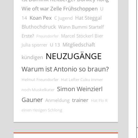
Wie oft war Zelle Frühschoppen
U
Koan Pex
Hat Steggal
14
C Jugend
Bluthochdruck
Wann Bummi Startelf
Erste?
Marcel Stöckerl Bier
Freundorfer
Mitgliedschaft
Julia sporrer
U 13
NEUZUGÄNGE
kündigen
Warum ist Antonio so braun?
Helmut Freundorfer
Hat Lefter Cuku immer
Simon Weinzierl
noch Muskelkater
Gauner
trainer
Anmeldung
Hat Flo R
einen riesigen Schlong