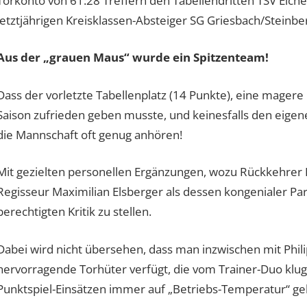
Torkonto von 61:28 Treffern den Tabellendritten TSV Eiche
letztjährigen Kreisklassen-Absteiger SG Griesbach/Steinberg
Aus der „grauen Maus“ wurde ein Spitzenteam!
Dass der vorletzte Tabellenplatz (14 Punkte), eine magere B
Saison zufrieden geben musste, und keinesfalls den eige
die Mannschaft oft genug anhören!
Mit gezielten personellen Ergänzungen, wozu Rückkehrer D
Regisseur Maximilian Elsberger als dessen kongenialer Pa
berechtigten Kritik zu stellen.
Dabei wird nicht übersehen, dass man inzwischen mit Phili
hervorragende Torhüter verfügt, die vom Trainer-Duo klug
Punktspiel-Einsätzen immer auf „Betriebs-Temperatur“ ge