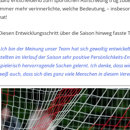
Ganz entscheidend zum sportlichen Aufschwung trug zude
immer mehr verinnerlichte, welche Bedeutung, – insbesonde
hat!
Diesen Entwicklungsschritt über die Saison hinweg fasste 
„
Ich bin der Meinung unser Team hat sich gewaltig entwickel
stellten im Verlauf der Saison sehr positive Persönlichkeits-E
spielerisch hervorragende Sachen gelernt. Ich denke, dass wir 
weiß auch, dass sich dies ganz viele Menschen in diesem Ver