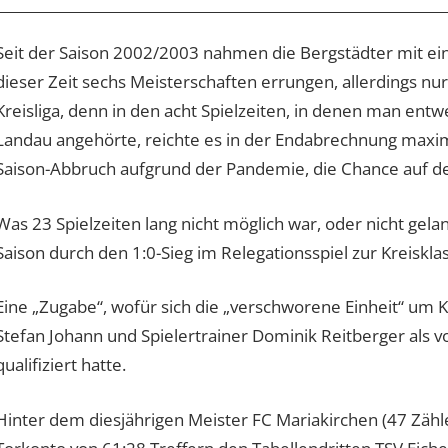
Seit der Saison 2002/2003 nahmen die Bergstädter mit eine
dieser Zeit sechs Meisterschaften errungen, allerdings nu
Kreisliga, denn in den acht Spielzeiten, in denen man ent
Landau angehörte, reichte es in der Endabrechnung maxima
Saison-Abbruch aufgrund der Pandemie, die Chance auf de
Was 23 Spielzeiten lang nicht möglich war, oder nicht gelan
Saison durch den 1:0-Sieg im Relegationsspiel zur Kreiskla
Eine „Zugabe“, wofür sich die „verschworene Einheit“ um K
Stefan Johann und Spielertrainer Dominik Reitberger als vo
qualifiziert hatte.
Hinter dem diesjährigen Meister FC Mariakirchen (47 Zähl