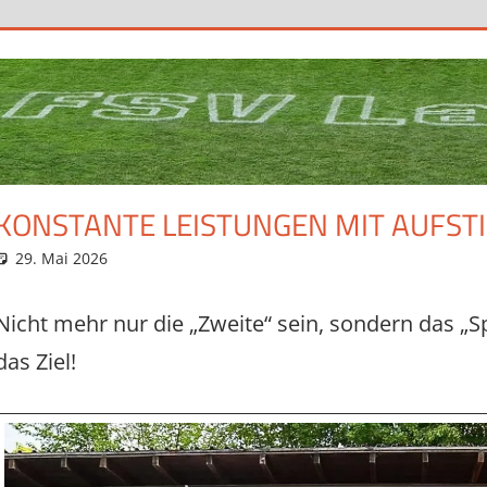
KONSTANTE LEISTUNGEN MIT AUFSTI
29. Mai 2026
Eugen
News
Nicht mehr nur die „Zweite“ sein, sondern das „Sp
das Ziel!