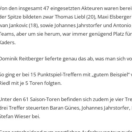
Von den insgesamt 47 eingesetzten Akteuren waren bereits
der Spitze bildeten zwar Thomas Liebl (20), Maxi Elsberger
Ivan Jankovic (18), sowie Johannes Jahrstorfer und Antonio 
Teams, aber um sie herum, war immer genügend Platz für
Kaders.
Dominik Reitberger lieferte genau das ab, was man sich v
So ging er bei 15 Punktspiel-Treffern mit „gutem Beispiel
Riedl mit je 5 Toren folgten.
Unter den 61 Saison-Toren befinden sich zudem je vier Tr
drei Treffer steuerten Baran Günes, Johannes Jahrstorfer,
Stefan Wieser bei.