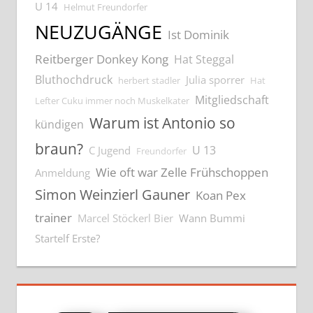
U 14
Helmut Freundorfer
NEUZUGÄNGE
Ist Dominik
Reitberger Donkey Kong
Hat Steggal
Bluthochdruck
Julia sporrer
herbert stadler
Hat
Mitgliedschaft
Lefter Cuku immer noch Muskelkater
Warum ist Antonio so
kündigen
braun?
U 13
C Jugend
Freundorfer
Wie oft war Zelle Frühschoppen
Anmeldung
Simon Weinzierl Gauner
Koan Pex
trainer
Marcel Stöckerl Bier
Wann Bummi
Startelf Erste?