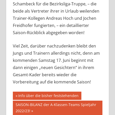
Schambeck für die Bezirksliga-Truppe, – die
beide als Vertreter ihrer in Urlaub weilenden
Trainer-Kollegen Andreas Hoch und Jochen
Freidhofer fungierten, – ein detaillierter
Saison-Rückblick abgegeben worden!
Viel Zeit, darüber nachzudenken bleibt den
Jungs und Trainern allerdings nicht, denn am
kommenden Samstag 17. Juni beginnt mit
dann einigen „neuen Gesichtern“ in ihrem
Gesamt-Kader bereits wieder die
Vorbereitung auf die kommende Saison!
Beitragsnavigation
Vorheriger
Info über die bisher feststehenden
Beitrag:
Nächster
SAISON-BILANZ der A-Klassen-Teams Spieljahr
Beitrag:
2022/23!