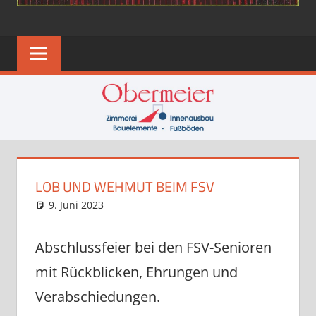
LOB UND WEHMUT BEIM FSV
9. Juni 2023
Eugen
News
Abschlussfeier bei den FSV-Senioren
mit Rückblicken, Ehrungen und
Verabschiedungen.