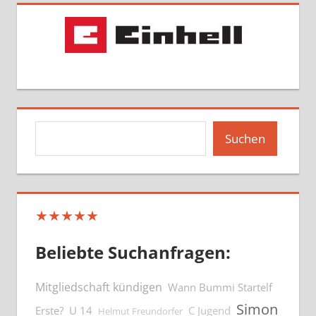
Suchen
Suchen
★★★★★
Beliebte Suchanfragen:
Mitgliedschaft kündigen
Wann Bummi Startelf
Simon
Erste?
U 14
C Jugend
Helmut Freundorfer