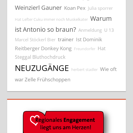
Weinzierl Gauner
Koan Pex
Julia sporrer
Warum
Hat Lefter Cuku immer noch Muskelkater
ist Antonio so braun?
Anmeldung
U 13
trainer
Ist Dominik
Marcel Stöckerl Bier
Reitberger Donkey Kong
Hat
Freundorfer
Steggal Bluthochdruck
NEUZUGÄNGE
Wie oft
herbert stadler
war Zelle Frühschoppen