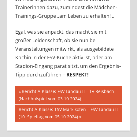
Trainerinnen dazu, zumindest die Mädchen-
Trainings-Gruppe „am Leben zu erhalten! „
Egal, was sie anpackt, das macht sie mit
großer Leidenschaft, ob sie nun bei
Veranstaltungen mitwirkt, als ausgebildete
Köchin in der FSV-Küche aktiv ist, oder am
Stadion-Eingang parat sitzt, um den Ergebnis-
Tipp durchzuführen –
RESPEKT!
Beitragsnavigation
Vorheriger
Bericht A-Klasse: FSV Landau II – TV Reisbach
Beitrag:
(Nachholspiel vom 03.10.2024)
Nächster
Bericht A-Klasse: TSV Marklkofen – FSV Landau II
Beitrag:
(10. Spieltag vom 05.10.2024)