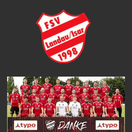
Zum
FSV
Inhalt
springen
LANDA