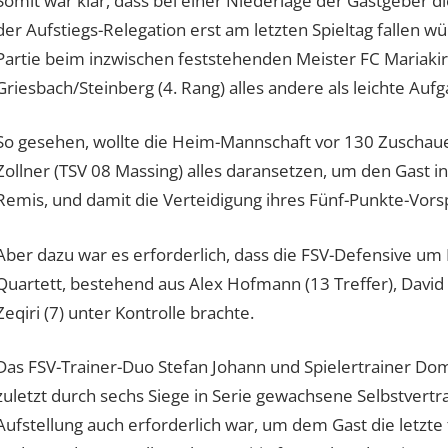
Somit war klar, dass bei einer Niederlage der Gastgeber d
der Aufstiegs-Relegation erst am letzten Spieltag fallen wü
Partie beim inzwischen feststehenden Meister FC Mariakir
Griesbach/Steinberg (4. Rang) alles andere als leichte Aufg
So gesehen, wollte die Heim-Mannschaft vor 130 Zuschaue
Zollner (TSV 08 Massing) alles daransetzen, um den Gast in 
Remis, und damit die Verteidigung ihres Fünf-Punkte-Vors
Aber dazu war es erforderlich, dass die FSV-Defensive um 
Quartett, bestehend aus Alex Hofmann (13 Treffer), David 
Zeqiri (7) unter Kontrolle brachte.
Das FSV-Trainer-Duo Stefan Johann und Spielertrainer Domi
zuletzt durch sechs Siege in Serie gewachsene Selbstvertra
Aufstellung auch erforderlich war, um dem Gast die letzt