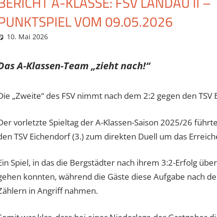
BERICHT A-KLASSE: FSV LANDAU II –
PUNKTSPIEL VOM 09.05.2026
10. Mai 2026
Eugen
Spielberichte
Das A-Klassen-Team „zieht nach!“
Die „Zweite“ des FSV nimmt nach dem 2:2 gegen den TSV Ei
Der vorletzte Spieltag der A-Klassen-Saison 2025/26 führt
den TSV Eichendorf (3.) zum direkten Duell um das Erreic
Ein Spiel, in das die Bergstädter nach ihrem 3:2-Erfolg üb
gehen konnten, während die Gäste diese Aufgabe nach der
Zählern in Angriff nahmen.