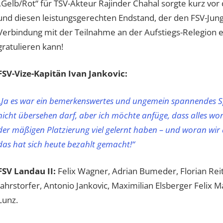
„Gelb/Rot“ für TSV-Akteur Rajinder Chahal sorgte kurz vor
und diesen leistungsgerechten Endstand, der den FSV-Jungs
Verbindung mit der Teilnahme an der Aufstiegs-Relegion 
gratulieren kann!
FSV-Vize-Kapitän Ivan Jankovic:
„
Ja es war ein bemerkenswertes und ungemein spannendes Sp
nicht übersehen darf, aber ich möchte anfüge, dass alles worau
der mäßigen Platzierung viel gelernt haben – und woran wir 
das hat sich heute bezahlt gemacht!“
FSV Landau II:
Felix Wagner, Adrian Bumeder, Florian Reit
Jahrstorfer, Antonio Jankovic, Maximilian Elsberger Feli
Lunz.