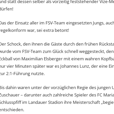
und statt dessen selber als vorzeitig feststehender Vize-M
dürfen!
Das der Einsatz aller im FSV-Team eingesetzten Jungs, auc
regelkonform war, sei extra betont!
Der Schock, den ihnen die Gäste durch den frühen Rücks
wurde vom FSV-Team zum Glück schnell weggesteckt, denn
Eckball von Maximilian Elsberger mit einem wahren Kopfba
nur vier Minuten später war es Johannes Lunz, der eine E
zur 2:1-Führung nutzte.
Bis dahin waren unter der vorzüglichen Regie des jungen U
Zuschauer – darunter auch zahlreiche Spieler des FC Mari
Schlusspfiff im Landauer Stadion ihre Meisterschaft „begie
entschieden.