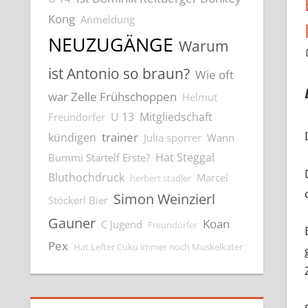
Kong
Anmeldung
NEUZUGÄNGE
Warum
ist Antonio so braun?
Wie oft
war Zelle Frühschoppen
Helmut
U 13
Mitgliedschaft
Freundorfer
trainer
kündigen
Julia sporrer
Wann
Hat Steggal
Bummi Startelf Erste?
Bluthochdruck
Marcel
herbert stadler
Simon Weinzierl
Stöckerl Bier
Gauner
Koan
C Jugend
Freundorfer
Pex
Hat Lefter Cuku immer noch Muskelkater