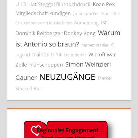
Koan Pex
U 13
Hat Steggal Bluthochdruck
Mitgliedschaft kündigen
Julia sporrer
Hat Lefter
Ist
Anmeldung
Cuku immer noch Muskelkater
Warum
Dominik Reitberger Donkey Kong
ist Antonio so braun?
C
herbert stadler
trainer
Wie oft war
Jugend
U 14
Freundorfer
Simon Weinzierl
Zelle Frühschoppen
NEUZUGÄNGE
Gauner
Marcel
Stöckerl Bier