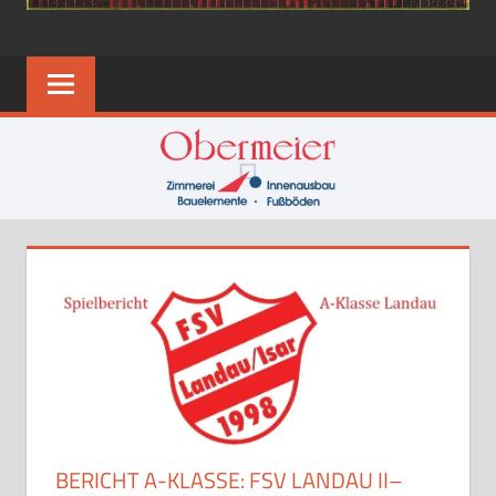
BERICHT A-KLASSE: FSV LANDAU II–