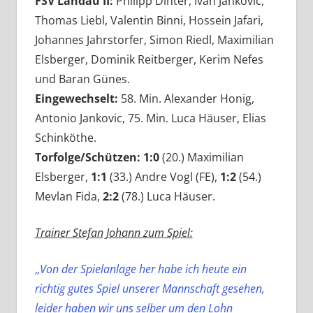
FSV Landau II:
Philipp Dinter, Ivan Jankovic,
Thomas Liebl, Valentin Binni, Hossein Jafari,
Johannes Jahrstorfer, Simon Riedl, Maximilian
Elsberger, Dominik Reitberger, Kerim Nefes
und Baran Günes.
Eingewechselt:
58. Min. Alexander Honig,
Antonio Jankovic, 75. Min. Luca Häuser, Elias
Schinköthe.
Torfolge/Schützen: 1:0
(20.) Maximilian
Elsberger,
1:1
(33.) Andre Vogl (FE),
1:2
(54.)
Mevlan Fida,
2:2
(78.) Luca Häuser.
Trainer Stefan Johann zum Spiel:
„
Von der Spielanlage her habe ich heute ein
richtig gutes Spiel unserer Mannschaft gesehen,
leider haben wir uns selber um den Lohn