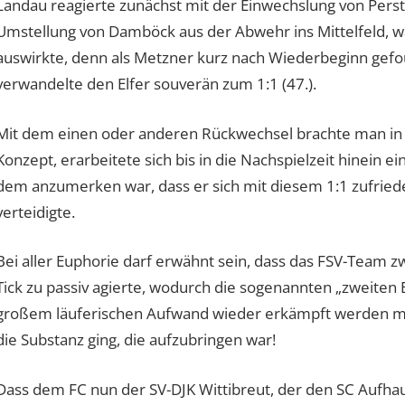
Landau reagierte zunächst mit der Einwechslung von Perst
Umstellung von Damböck aus der Abwehr ins Mittelfeld, was
auswirkte, denn als Metzner kurz nach Wiederbeginn gefou
verwandelte den Elfer souverän zum 1:1 (47.).
Mit dem einen oder anderen Rückwechsel brachte man in
Konzept, erarbeitete sich bis in die Nachspielzeit hinein ei
dem anzumerken war, dass er sich mit diesem 1:1 zufried
verteidigte.
Bei aller Euphorie darf erwähnt sein, dass das FSV-Team zw
Tick zu passiv agierte, wodurch die sogenannten „zweiten 
großem läuferischen Aufwand wieder erkämpft werden muss
die Substanz ging, die aufzubringen war!
Dass dem FC nun der SV-DJK Wittibreut, der den SC Aufhaus