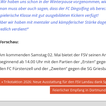
„
Wir haben uns schon in der Winterpause vorgenommen, wie wi
man muss aber auch sagen, dass der FC Dingolfing als berech
spielerische Klasse mit gut ausgebildeten Kickern verfügt!
Aber wir haben mit mentaler und kämpferischer Stärke dag
redlich verdient!“
Vorschau:
Am kommenden Samstag 02. Mai bietet der FSV seinen A
beginnend ab 14.00 Uhr mit den Partien der „Ersten“ gegen
den FC Fürstenzell und der „Zweiten“ gegen die SG Griesba
Beitragsnavigation
Vorheriger
Trikotaktion 2026: Neue Ausstattung für den FSV Landau dank 
Beitrag:
Nächster
Feierlicher Empfang in Dortmund
Beitrag: