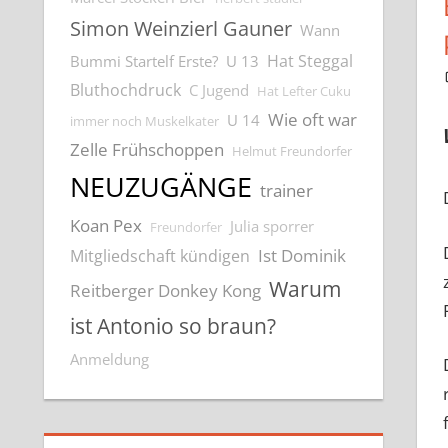
Simon Weinzierl Gauner
Wann
Hat Steggal
Bummi Startelf Erste?
U 13
Bluthochdruck
C Jugend
Hat Lefter Cuku
Wie oft war
U 14
immer noch Muskelkater
Zelle Frühschoppen
Helmut Freundorfer
NEUZUGÄNGE
trainer
Koan Pex
Julia sporrer
Freundorfer
Ist Dominik
Mitgliedschaft kündigen
Warum
Reitberger Donkey Kong
ist Antonio so braun?
Anmeldung