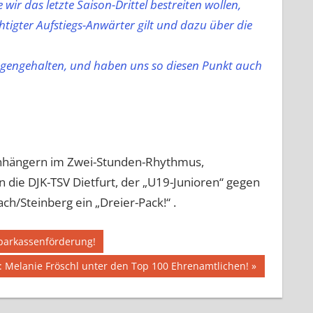
r das letzte Saison-Drittel bestreiten wollen,
tigter Aufstiegs-Anwärter gilt
und dazu über die
egengehalten, und haben uns so diesen Punkt auch
nhängern im Zwei-Stunden-Rhythmus,
 die DJK-TSV Dietfurt, der „U19-Junioren“ gegen
ch/Steinberg ein „Dreier-Pack!“ .
Sparkassenförderung!
: Melanie Fröschl unter den Top 100 Ehrenamtlichen!