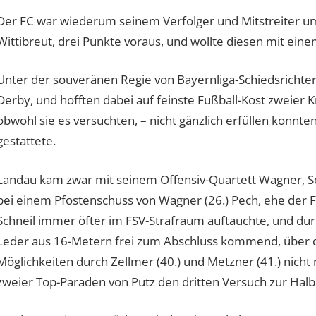
Der FC war wiederum seinem Verfolger und Mitstreiter um
Wittibreut, drei Punkte voraus, und wollte diesen mit eine
Unter der souveränen Regie von Bayernliga-Schiedsrichter
Derby, und hofften dabei auf feinste Fußball-Kost zweier K
obwohl sie es versuchten, – nicht gänzlich erfüllen konnten
gestattete.
Landau kam zwar mit seinem Offensiv-Quartett Wagner, See
bei einem Pfostenschuss von Wagner (26.) Pech, ehe der F
Schneil immer öfter im FSV-Strafraum auftauchte, und du
Leder aus 16-Metern frei zum Abschluss kommend, über da
Möglichkeiten durch Zellmer (40.) und Metzner (41.) nicht n
zweier Top-Paraden von Putz den dritten Versuch zur Halbze