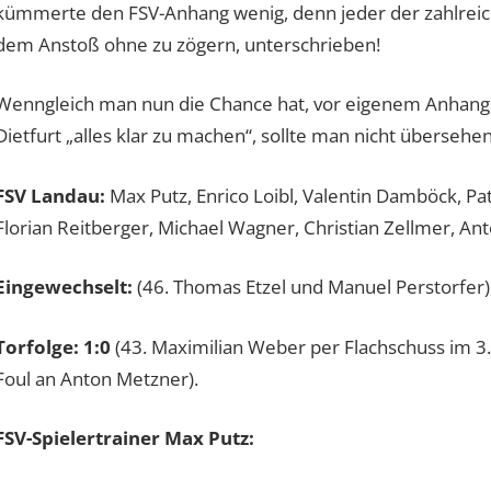
kümmerte den FSV-Anhang wenig, denn jeder der zahlreic
dem Anstoß ohne zu zögern, unterschrieben!
Wenngleich man nun die Chance hat, vor eigenem Anhang
Dietfurt „alles klar zu machen“, sollte man nicht übersehen
FSV Landau:
Max Putz, Enrico Loibl, Valentin Damböck, Pat
Florian Reitberger, Michael Wagner, Christian Zellmer, A
Eingewechselt:
(46. Thomas Etzel und Manuel Perstorfer)
Torfolge:
1:0
(43. Maximilian Weber per Flachschuss im 3.
Foul an Anton Metzner).
FSV-Spielert
rainer Max Putz
: