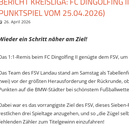
BERICHT KREISLIGA: FC DINGOLFING I
PUNKTSPIEL VOM 25.04.2026)
26. April 2026
Eugen
Spielberichte
Wieder ein Schritt näher am Ziel!
Das 1:1-Remis beim FC Dingolfing II genügte dem FSV, um a
Das Team des FSV Landau stand am Samstag als Tabellenfüh
zwei) vor der größten Herausforderung der Rückrunde, o
Punkten auf die BMW-Städter bei schönstem Fußballwetter in
Dabei war es das vorrangigste Ziel des FSV, dieses Sieben
restlichen drei Spieltage anzugehen, und so „die Zügel se
fehlenden Zähler zum Titelgewinn einzufahren!