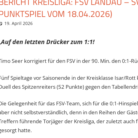
BERICHT KREISLIGA: FSV LANDAU – S
PUNKTSPIEL VOM 18.04.2026)
19. April 2026
Eugen
Spielberichte
„
Auf den letzten Drücker zum 1:1!
Timo Seer korrigiert für den FSV in der 90. Min. den 0:1-R
Fünf Spieltage vor Saisonende in der Kreisklasse Isar/Ro
Duell des Spitzenreiters (52 Punkte) gegen den Tabellendri
Die Gelegenheit für das FSV-Team, sich für die 0:1-Hinspi
aber nicht selbstverständlich, denn in den Reihen der Gäst
Treffern führende Torjäger der Kreisliga, der zuletzt auch
gesorgt hatte.