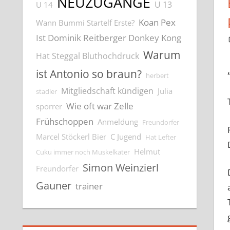
NEUZUGÄNGE
U 13
U 14
Koan Pex
Wann Bummi Startelf Erste?
Ist Dominik Reitberger Donkey Kong
Warum
Hat Steggal Bluthochdruck
ist Antonio so braun?
herbert
Mitgliedschaft kündigen
Julia
stadler
Wie oft war Zelle
sporrer
Frühschoppen
Anmeldung
Freundorfer
Marcel Stöckerl Bier
C Jugend
Hat Lefter
Helmut
Cuku immer noch Muskelkater
Simon Weinzierl
Freundorfer
Gauner
trainer