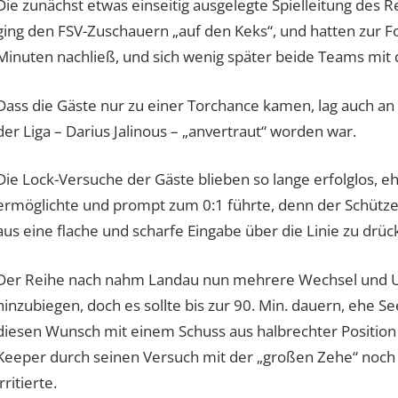
Die zunächst etwas einseitig ausgelegte Spielleitung des 
ging den FSV-Zuschauern „auf den Keks“, und hatten zur F
Minuten nachließ, und sich wenig später beide Teams mit 
Dass die Gäste nur zu einer Torchance kamen, lag auch a
der Liga – Darius Jalinous – „anvertraut“ worden war.
Die Lock-Versuche der Gäste blieben so lange erfolglos, eh
ermöglichte und prompt zum 0:1 führte, denn der Schütz
aus eine flache und scharfe Eingabe über die Linie zu drück
Der Reihe nach nahm Landau nun mehrere Wechsel und Um
hinzubiegen, doch es sollte bis zur 90. Min. dauern, ehe 
diesen Wunsch mit einem Schuss aus halbrechter Position 
Keeper durch seinen Versuch mit der „großen Zehe“ noc
irritierte.