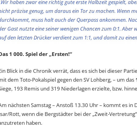
„
Wir haben zwar eine richtig gute erste Halbzeit gespielt, ab
nicht präzise genug, um daraus ein Tor zu machen. Wenn m
durchkommt, muss halt auch der Querpass ankommen. Nach d
der Gast nutzte eine seiner wenigen Chancen zum 0:1. Aber
auf den letzten Drücker verdient zum 1:1, und damit zu eine
Das 1 000. Spiel der „Ersten!“
Ein Blick in die Chronik verrät, dass es sich bei dieser Pa
mit dem Toto-Pokalspiel gegen den SV Lohberg, – um das
Siege, 193 Remis und 319 Niederlagen erzielte, bzw. hin
Am nächsten Samstag – Anstoß 13.30 Uhr – kommt es in Din
Isar/Rott, wenn die Bergstädter bei der „Zweit-Vertretung
anzutreten haben.