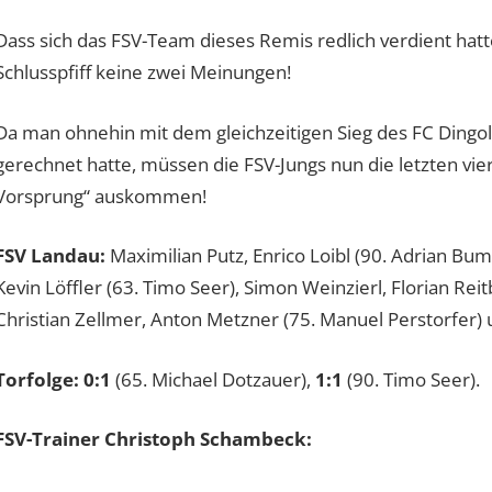
Dass sich das FSV-Team dieses Remis redlich verdient hatt
Schlusspfiff keine zwei Meinungen!
Da man ohnehin mit dem gleichzeitigen Sieg des FC Dingolf
gerechnet hatte, müssen die FSV-Jungs nun die letzten vie
Vorsprung“ auskommen!
FSV Landau:
Maximilian Putz, Enrico Loibl (90. Adrian Bu
Kevin Löffler (63. Timo Seer), Simon Weinzierl, Florian Re
Christian Zellmer, Anton Metzner (75. Manuel Perstorfer)
Torfolge:
0:1
(65. Michael Dotzauer),
1:1
(90. Timo Seer).
FSV-T
rainer Christoph Schambeck
: