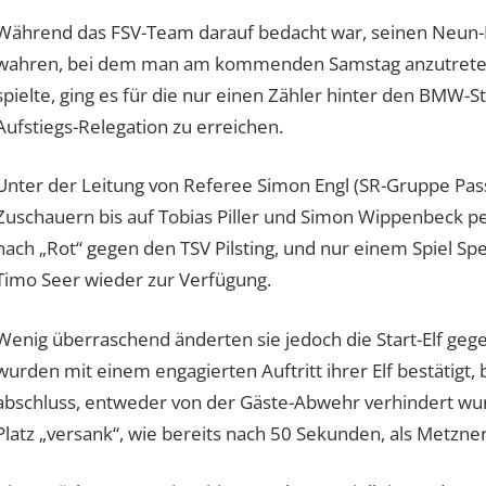
Während das FSV-Team darauf bedacht war, seinen Neun-Pu
wahren, bei dem man am kommenden Samstag anzutreten hat
spielte, ging es für die nur einen Zähler hinter den BMW-S
Aufstiegs-Relegation zu erreichen.
Unter der Leitung von Referee Simon Engl (SR-Gruppe Pas
Zuschauern bis auf Tobias Piller und Simon Wippenbeck p
nach „Rot“ gegen den TSV Pilsting, und nur einem Spiel S
Timo Seer wieder zur Verfügung.
Wenig überraschend änderten sie jedoch die Start-Elf geg
wurden mit einem engagierten Auftritt ihrer Elf bestätigt
abschluss, entweder von der Gäste-Abwehr verhindert wur
Platz „versank“, wie bereits nach 50 Sekunden, als Metzne