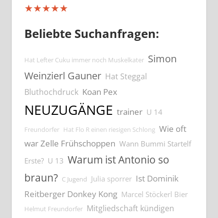
★★★★★
Beliebte Suchanfragen:
Simon
Hat Lefter Cuku immer noch Muskelkater
Weinzierl Gauner
Hat Steggal
Koan Pex
Bluthochdruck
NEUZUGÄNGE
trainer
U 14
Wie oft
Freundorfer
Hat Flo R einen riesigen Schlong
war Zelle Frühschoppen
Wann Bummi Startelf
Warum ist Antonio so
Erste?
U 13
braun?
Ist Dominik
Julia sporrer
C Jugend
Reitberger Donkey Kong
Marcel Stöckerl Bier
Mitgliedschaft kündigen
Helmut Freundorfer