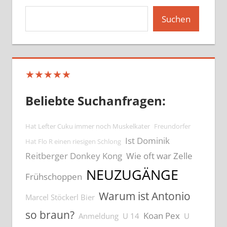
Suchen
Suchen
★★★★★
Beliebte Suchanfragen:
Hat Lefter Cuku immer noch Muskelkater
Freundorfer
Ist Dominik
Hat Flo R einen riesigen Schlong
Reitberger Donkey Kong
Wie oft war Zelle
NEUZUGÄNGE
Frühschoppen
Warum ist Antonio
Marcel Stöckerl Bier
so braun?
Koan Pex
Anmeldung
U 14
U