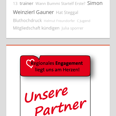
Simon
trainer
13
Wann Bummi Startelf Erste?
Weinzierl Gauner
Hat Steggal
Bluthochdruck
Helmut Freundorfer
C Jugend
Mitgliedschaft kündigen
Julia sporrer