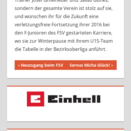
Trainer Josef Gmeineder und Savas Günes,
sondern der gesamte Verein ist stolz auf sie,
und wünschen ihr für die Zukunft eine
verletzungsfreie Fortsetzung ihrer 2016 bei
den F-Junioren des FSV gestarteten Karriere,
wo sie zur Winterpause mit ihrem U15-Team
die Tabelle in der Bezirksoberliga anführt.
Beitragsnavigation
Vorheriger
Nächster
Neuzugang beim FSV
Servus Micha Glück!
Beitrag:
Beitrag: