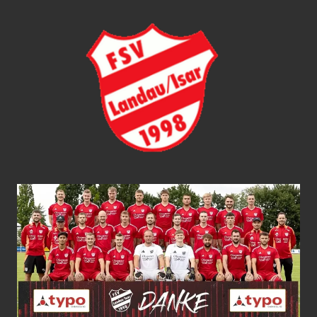
Zum
FSV
Inhalt
springen
LANDA