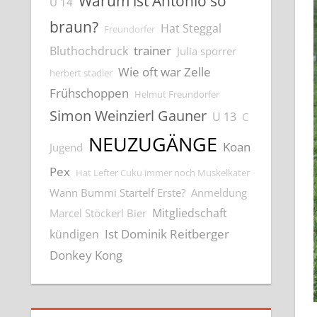
Warum ist Antonio so
U 14
braun?
Hat Steggal
Freundorfer
trainer
Bluthochdruck
Julia sporrer
Wie oft war Zelle
herbert stadler
Frühschoppen
Helmut Freundorfer
Simon Weinzierl Gauner
U 13
C
NEUZUGÄNGE
Koan
Jugend
Pex
Hat Lefter Cuku immer noch Muskelkater
Wann Bummi Startelf Erste?
Anmeldung
Mitgliedschaft
Marcel Stöckerl Bier
Ist Dominik Reitberger
kündigen
Donkey Kong