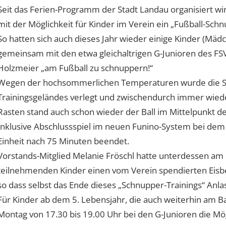
Seit das Ferien-Programm der Stadt Landau organisiert wird
mit der Möglichkeit für Kinder im Verein ein „Fußball-Schn
So hatten sich auch dieses Jahr wieder einige Kinder (Mä
gemeinsam mit den etwa gleichaltrigen G-Junioren des FSV
Holzmeier „am Fußball zu schnuppern!“
Wegen der hochsommerlichen Temperaturen wurde die Spi
Trainingsgeländes verlegt und zwischendurch immer wied
Rasten stand auch schon wieder der Ball im Mittelpunkt 
Inklusive Abschlussspiel im neuen Funino-System bei dem v
Einheit nach 75 Minuten beendet.
Vorstands-Mitglied Melanie Fröschl hatte unterdessen am F
teilnehmenden Kinder einen vom Verein spendierten Eisbe
so dass selbst das Ende dieses „Schnupper-Trainings“ Anla
Für Kinder ab dem 5. Lebensjahr, die auch weiterhin am Ba
Montag von 17.30 bis 19.00 Uhr bei den G-Junioren die Mög