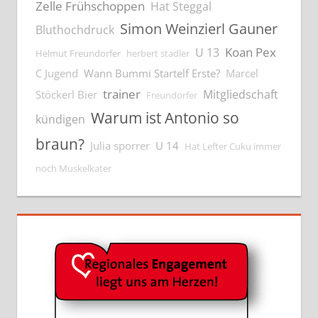
Zelle Frühschoppen
Hat Steggal
Simon Weinzierl Gauner
Bluthochdruck
Koan Pex
U 13
Helmut Freundorfer
herbert stadler
C Jugend
Wann Bummi Startelf Erste?
Marcel
trainer
Mitgliedschaft
Stöckerl Bier
Freundorfer
Warum ist Antonio so
kündigen
braun?
Julia sporrer
U 14
Hat Lefter Cuku immer
noch Muskelkater