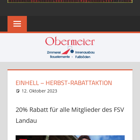
EINHELL – HERBST-RABATTAKTION
12. Oktober 2023
Eugen
News
20% Rabatt für alle Mitglieder des FSV
Landau