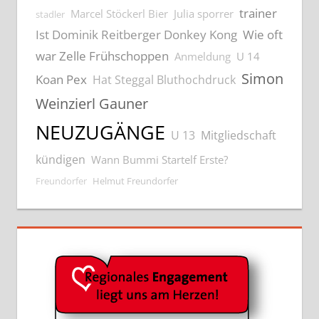
trainer
Marcel Stöckerl Bier
Julia sporrer
stadler
Ist Dominik Reitberger Donkey Kong
Wie oft
war Zelle Frühschoppen
Anmeldung
U 14
Simon
Koan Pex
Hat Steggal Bluthochdruck
Weinzierl Gauner
NEUZUGÄNGE
U 13
Mitgliedschaft
kündigen
Wann Bummi Startelf Erste?
Freundorfer
Helmut Freundorfer