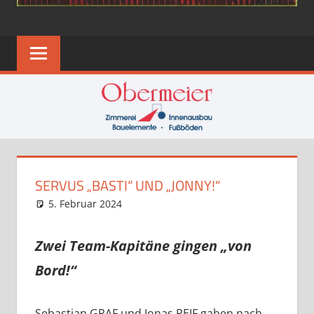
SERVUS „BASTI“ UND „JONNY!“
5. Februar 2024
Eugen
News
Zwei Team-Kapitäne gingen „von
Bord!“
Sebastian GRAF und Jonas REIF gaben nach