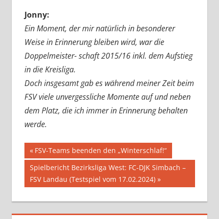
Jonny:
Ein Moment, der mir natürlich in besonderer
Weise in Erinnerung bleiben wird, war die
Doppelmeister- schaft 2015/16 inkl. dem Aufstieg
in die Kreisliga.
Doch insgesamt gab es während meiner Zeit beim
FSV viele unvergessliche Momente auf und neben
dem Platz, die ich immer in Erinnerung behalten
werde.
Beitragsnavigation
Vorheriger
FSV-Teams beenden den „Winterschlaf!“
Beitrag:
Nächster
Spielbericht Bezirksliga West: FC-DJK Simbach –
Beitrag:
FSV Landau (Testspiel vom 17.02.2024)