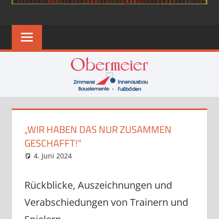
„WIR HABEN DAS NUR ZUSAMMEN
GESCHAFFT!“
4. Juni 2024
Eugen
News
Rückblicke, Auszeichnungen und
Verabschiedungen von Trainern und