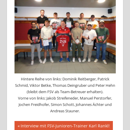
Hintere Reihe von links: Dominik Reitberger, Patrick
Schmid, Viktor Betke, Thomas Deingruber und Peter Hehn
(bleibt dem FSV als Team-Betreuer erhalten).
Vorne von links: Jakob Streifeneder, Manuel Perstorfer,
Jochen Freidhofer, Simon Schott, Johannes Ächter und
Andreas Stauner.
Beitragsnavigation
Vorheriger
Interview mit FSV-Junioren-Trainer Karl Rankl!