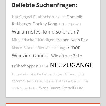
Beliebte Suchanfragen:
Ist Dominik
Hat Steggal Bluthochdruck
Reitberger Donkey Kong
U 13
C Jugend
Warum ist Antonio so braun?
trainer
Koan Pex
Mitgliedschaft kündigen
Simon
Marcel Stöckerl Bier
Anmeldung
Weinzierl Gauner
Wie oft war Zelle
NEUZUGÄNGE
Frühschoppen
U 14
Julia
Freundorfer
Hat Flo R einen riesigen Schlong
sporrer
Helmut Freundorfer
Hat Lefter Cuku immer
Wann Bummi Startelf Erste?
noch Muskelkater